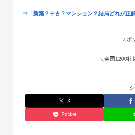
⇒「新築？中古？マンション？結局どれが正
スポ
＼全国1200
シ
X
Pocket