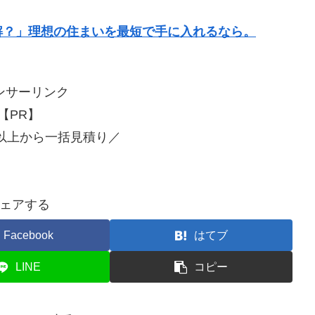
解？」理想の住まいを最短で手に入れるなら。
ンサーリンク
【PR】
社以上から一括見積り／
ェアする
Facebook
はてブ
LINE
コピー