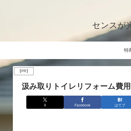
センスが
特
【PR】
汲み取りトイレリフォーム費用
X
Facebook
はてブ