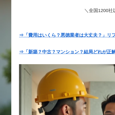
＼全国1200
⇒「費用はいくら？悪徳業者は大丈夫？」リ
⇒「新築？中古？マンション？結局どれが正